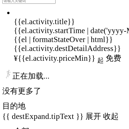
{{el.activity.title}}
{{el.activity.startTime | date('yyy
{{el | formatStateOver | html}}
{{el.activity.destDetailAddress}}
¥{{el.activity.priceMin}}
免费
起
正在加载...
没有更多了
目的地
{{ destExpand.tipText }}
展开
收起