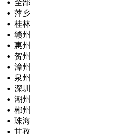
全部
萍乡
桂林
赣州
惠州
贺州
漳州
泉州
深圳
潮州
郴州
珠海
甘孜