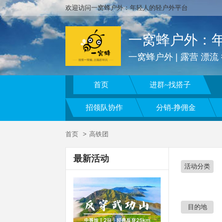
欢迎访问一窝蜂户外：年轻人的轻户外平台
一窝蜂户外：
首页
进群~找搭子
招领队协作
分销-挣佣金
首页
高铁团
最新活动
活动分类
目的地