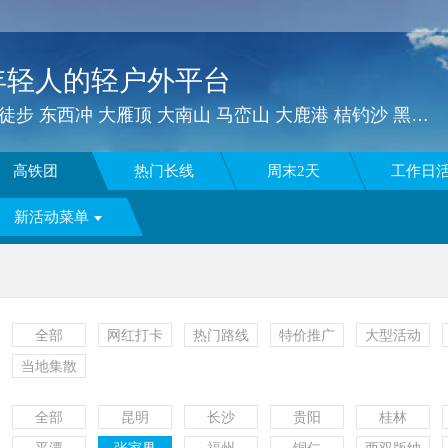
年轻人的轻户外平台
一窝蜂户外 | 露营 漂流 徒步 东西冲 大雁顶 大南山 马峦山 大鹿港 桔钓沙 黑排角 三水线 七娘山 深圳户外 户外徒步 深圳户外群 深圳户外公众号
高铁团
热门长线
周末2天
工作日
新活动菜单
全部
网红打卡
热门路线
特价推广
大型活动
当地集散
全部
昆明
长沙
贵阳
桂林
更多