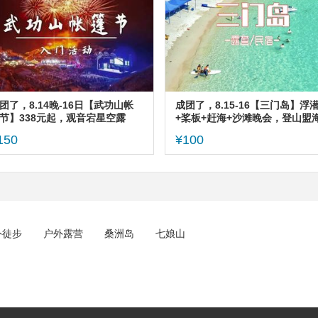
团了，8.14晚-16日【武功山帐
成团了，8.15-16【三门岛】浮
节】338元起，观音宕星空露
+桨板+赶海+沙滩晚会，登山盟
、特色活动、云海日出、邂逅日
誓峰。报名付定金。
150
¥100
云海
外徒步
户外露营
桑洲岛
七娘山