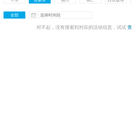
平潭
张家界
福州
铜仁
西双版纳
全部
更多
对不起，没有搜索到对应的活动信息，试试
查
更多