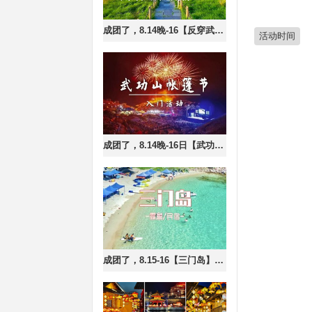
成团了，8.14晚-16【反穿武功山】308元起，住山上客栈，穿越云中草原、邂逅日出云海
活动时间
成团了，8.14晚-16日【武功山帐篷节】338元起，观音宕星空露营、特色活动、云海日出、邂逅日出云海
成团了，8.15-16【三门岛】浮潜+桨板+赶海+沙滩晚会，登山盟海誓峰。报名付定金。