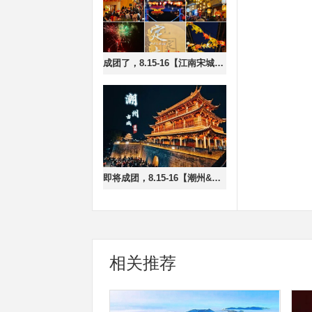
成团了，8.15-16【江南宋城2天】定南古城鱼灯巡游，登小武当山，游赣州古城，报名付定金
即将成团，8.15-16【潮州&南澳岛】潮州古城、南澳岛跨海大桥、网红灯塔、北回归线，报名付定金
相关推荐