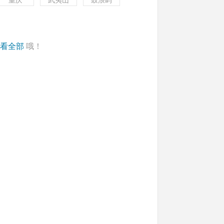
重庆
武夷山
鼓浪屿
看全部
哦！