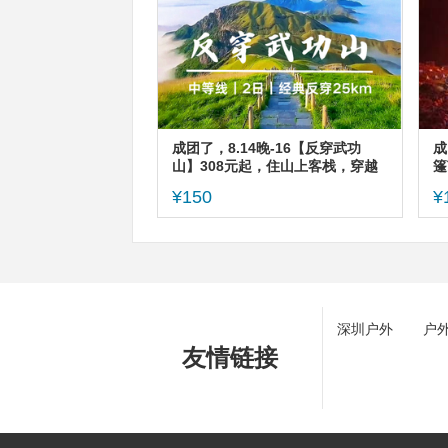
成团了，8.14晚-16【反穿武功
成
山】308元起，住山上客栈，穿越
篷
云中草原、邂逅日出云海
营
¥150
¥
出
深圳户外
户
友情链接