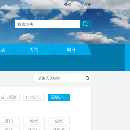
登录
|
注册
活动
周六
周日
徒步摄影
广州起止
深圳起止
厦门
郴州
成都