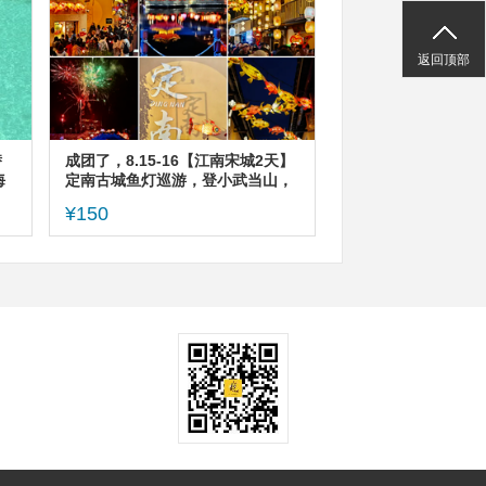
返回顶部
潜
成团了，8.15-16【江南宋城2天】
海
定南古城鱼灯巡游，登小武当山，
游赣州古城，报名付定金
¥150