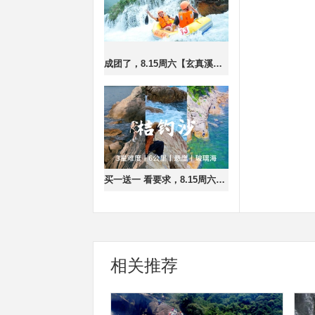
成团了，8.15周六【玄真溪降+漂流】玄真全新升级溪降畅玩线+漂流探险
买一送一 看要求，8.15周六【桔钓沙】转发后25元起，6公里原始海岸线徒步，看无敌玻璃海。
相关推荐