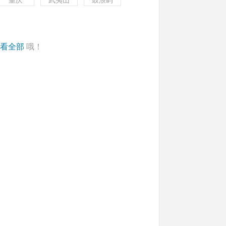
重庆
武夷山
鼓浪屿
看全部
哦！