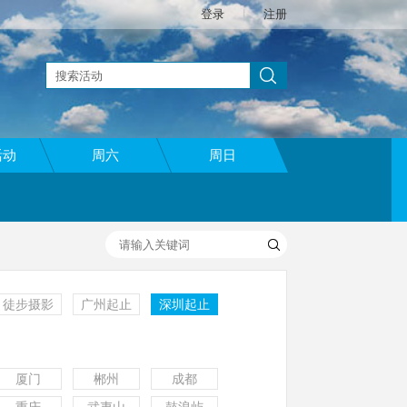
登录
|
注册
活动
周六
周日
徒步摄影
广州起止
深圳起止
厦门
郴州
成都