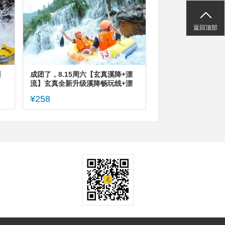
返回顶部
】
成团了，8.15周六【玄真溪降+漂
流】玄真全新升级溪降畅玩线+漂
老
流探险
¥258