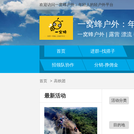
欢迎访问一窝蜂户外：年轻人的轻户外平台
一窝蜂户外：
首页
进群~找搭子
招领队协作
分销-挣佣金
首页
高铁团
最新活动
活动分类
目的地