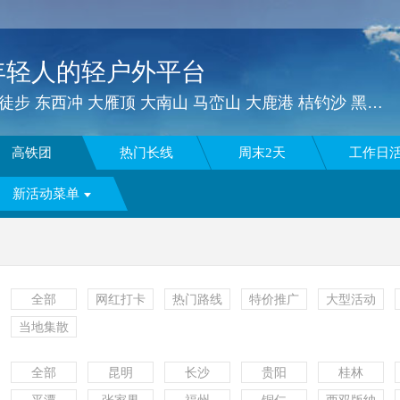
年轻人的轻户外平台
一窝蜂户外 | 露营 漂流 徒步 东西冲 大雁顶 大南山 马峦山 大鹿港 桔钓沙 黑排角 三水线 七娘山 深圳户外 户外徒步 深圳户外群 深圳户外公众号
高铁团
热门长线
周末2天
工作日
新活动菜单
全部
网红打卡
热门路线
特价推广
大型活动
当地集散
全部
昆明
长沙
贵阳
桂林
更多