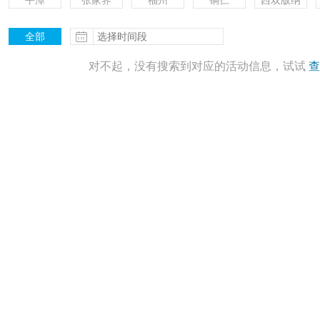
平潭
张家界
福州
铜仁
西双版纳
全部
更多
对不起，没有搜索到对应的活动信息，试试
查
更多