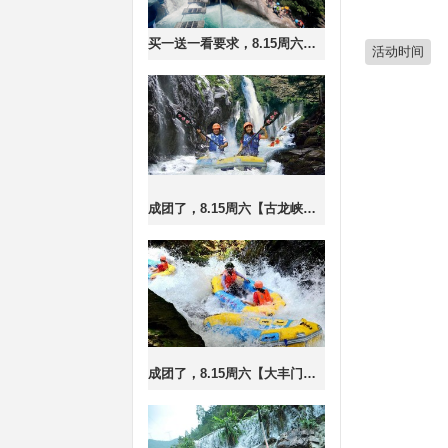
买一送一看要求，8.15周六【溪降体验，新手可玩】佛冈溪乐谷泡潭子游泳，跳水，绳索攀岩。
活动时间
成团了，8.15周六【古龙峡漂流】清远古龙峡漂流打水仗，浪尖上的过山车。
成团了，8.15周六【大丰门漂流】浪尖上的过山车，大丰门全程漂流，水质清时间长,打卡增城正果老街