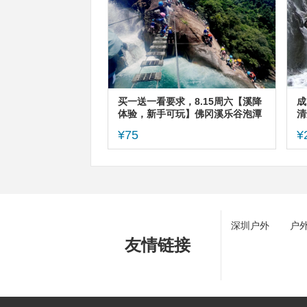
买一送一看要求，8.15周六【溪降
成
体验，新手可玩】佛冈溪乐谷泡潭
清
子游泳，跳水，绳索攀岩。
过
¥75
¥
深圳户外
户
友情链接