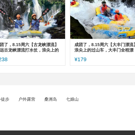
团了，8.15周六【古龙峡漂流】
成团了，8.15周六【大丰门漂流
远古龙峡漂流打水仗，浪尖上的
浪尖上的过山车，大丰门全程漂
山车。
流，水质清时间长,打卡增城正果
238
¥179
街
外徒步
户外露营
桑洲岛
七娘山