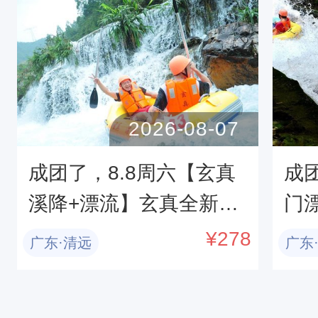
2026-08-07
成团了，8.8周六【玄真
成
溪降+漂流】玄真全新升
门
级溪降畅玩线+漂流探险
车
¥
278
广东·清远
广东
质
果