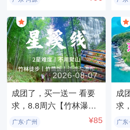
以，浆板接力赛水上钢
上
琴。
+
2026-08-07
成团了，买一送一 看要
成
求，8.8周六【竹林瀑布
求
+竹筒饭】转发后59元
惠
¥
85
广东·广州
广东