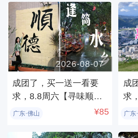
社区夏夜浪漫萤火
文
2026-08-07
成团了，买一送一看要
成
求，8.8周六【寻味顺
求
德】65元起，顺德逢简
山
¥
85
广东·佛山
广东
水乡，四大名园之清晖
台，
园，华盖路美食街。
湾