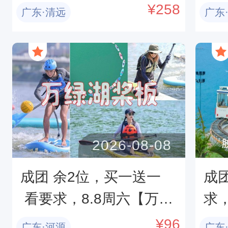
峡漂流打水仗，浪尖上的
文
¥
258
广东·清远
广东
过山车。
越
道
2026-08-08
成团 余2位，买一送一
成
 看要求，8.8周六【万绿
求
湖桨板】不会游泳也可
仓
¥
96
广东·河源
广东