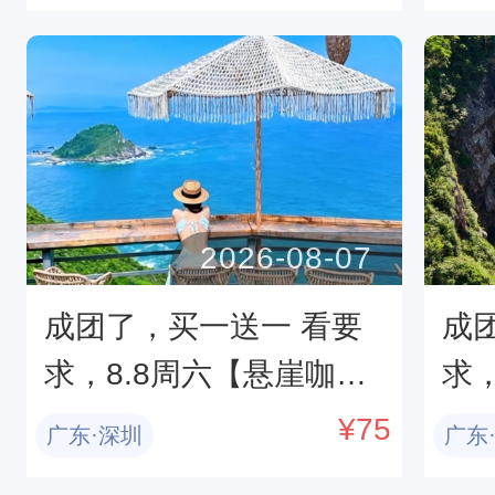
起，从化星溪线吃 竹筒
坐
饭 看大瀑布 古村烟火集
市
2026-08-07
成团了，买一送一 看要
成
求，8.8周六【悬崖咖啡
求
厅+萤火虫】悬崖咖啡Ba
+
¥
75
广东·深圳
广东
mboo ，醉美山海，暗夜
起